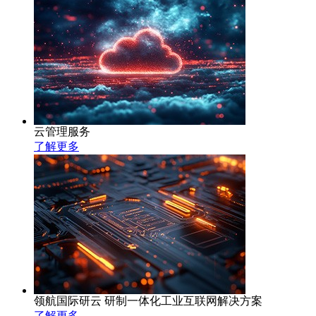
云管理服务
了解更多
领航国际研云 研制一体化工业互联网解决方案
了解更多