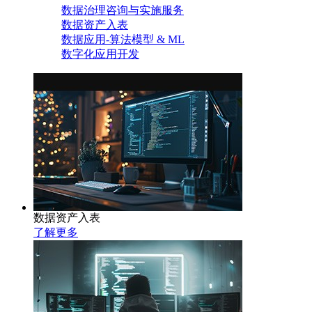
数据治理咨询与实施服务
数据资产入表
数据应用-算法模型 & ML
数字化应用开发
数据资产入表
了解更多