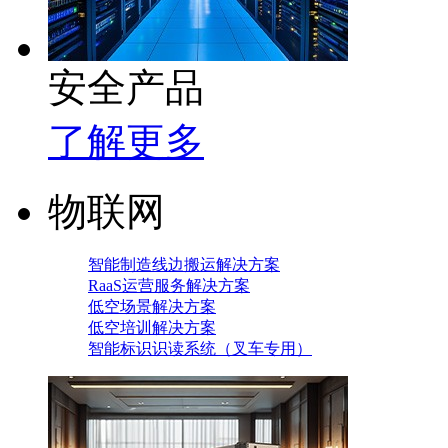
安全产品
了解更多
物联网
智能制造线边搬运解决方案
RaaS运营服务解决方案
低空场景解决方案
低空培训解决方案
智能标识识读系统（叉车专用）