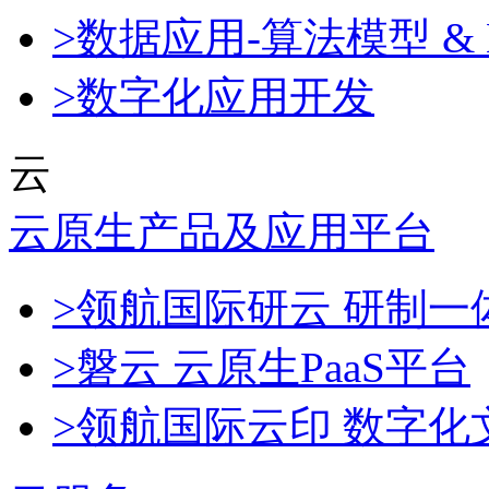
>数据应用-算法模型 & 
>数字化应用开发
云
云原生产品及应用平台
>领航国际研云 研制
>磐云 云原生PaaS平台
>领航国际云印 数字化