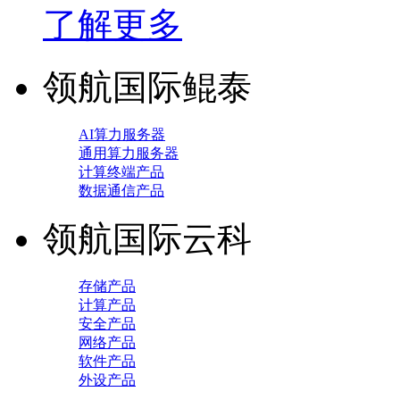
了解更多
领航国际鲲泰
AI算力服务器
通用算力服务器
计算终端产品
数据通信产品
领航国际云科
存储产品
计算产品
安全产品
网络产品
软件产品
外设产品