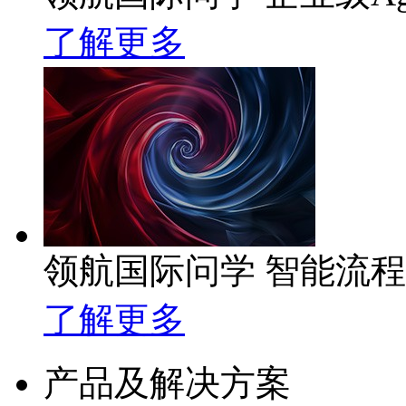
了解更多
领航国际问学 智能流
了解更多
产品及解决方案