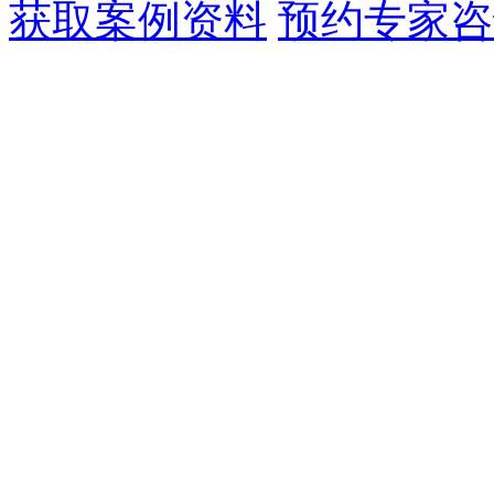
获取案例资料
预约专家咨