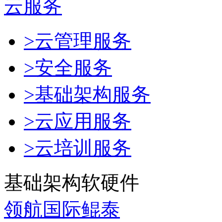
云服务
>云管理服务
>安全服务
>基础架构服务
>云应用服务
>云培训服务
基础架构软硬件
领航国际鲲泰